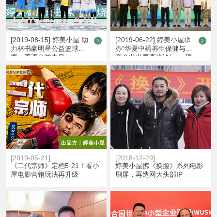
[2019-08-15] 婷美小屋 助
[2019-06-22] 婷美小屋承
力林书豪明星公益篮球
办“华夏中药养生保健与美
赛，再添公益力量
容产业发展高峰论坛”，聚
焦大健康中医药产业
[2019-05-21]
[2018-12-29]
《二代宗师》定档5·21！看小
婷美小屋携《换脸》系列电影
屋电影营销玩法再升级
刷屏，再造网大头部IP