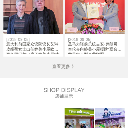
[2018-09-05]
[2018-09-05]
意大利前国家众议院议长艾琳·
圣马力诺前总统吉安·弗朗哥·
皮维蒂女士出任婷美小屋欧洲
泰伦齐向婷美小屋授牌“联合国
商务顾问并出席了婷美小屋“中
世界中小型企业联盟
国实体零售发展高端论坛”
(WUSME)成员”
查看更多 》
SHOP DISPLAY
店铺展示