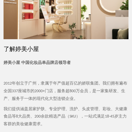
了解婷美小屋
婷美小屋
中国化妆品单品牌店领导者
年创立于广州，隶属于年产值超百亿的娇联集团。我们拥有遍布
2012
全国
座城市的
门店，服务超
万会员，是一家集研发、生
337
2000+
800
产、服务于一体的现代化大型连锁企业。
我们提供涵盖居家护肤、专业护理、洗护、头皮管理、彩妆、大健康
食品等
大品类、
余款精选产品（
），一站式满足
岁主力
8
200
SKU
18-45
客群的美妆健康需求。