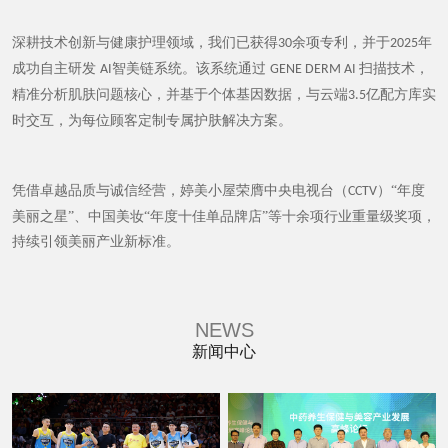
深耕技术创新与健康护理领域，我们已获得
余项专利，并于
年
30
2025
成功自主研发
智美链系统。该系统通过
扫描技术，
AI
GENE DERM AI
精准分析肌肤问题核心，并基于个体基因数据，与云端
亿配方库实
3.5
时交互，为每位顾客定制专属护肤解决方案。
凭借卓越品质与诚信经营，婷美小屋荣膺中央电视台（
）“年度
CCTV
美丽之星”、中国美妆“年度十佳单品牌店”等十余项行业重量级奖项，
持续引领美丽产业新标准。
NEWS
新闻中心